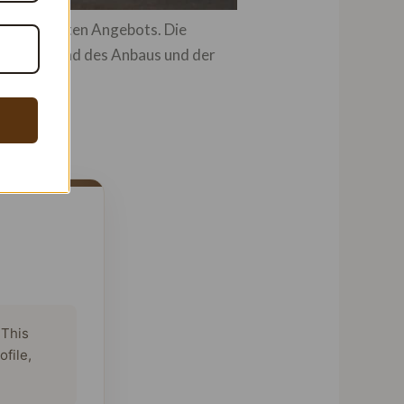
s weltweiten Angebots. Die
ung während des Anbaus und der
 This
ofile,