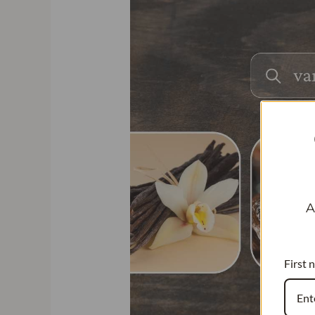
A
First 