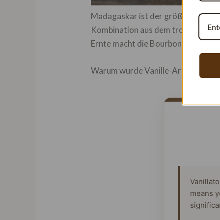
Madagaskar ist der größte Produz
Kombination aus dem tropischen K
Ernte macht die Bourbon-Vanillesc
Warum wurde Vanille-Aroma erfun
Vanillat
means y
signific