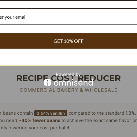
ent von Bourbon-
Vanilleschoten
und produziert etwa 80% de
lima, dem fruchtbaren Boden und der sorgfältigen Handhab
hoten aus Madagaskar zu einem unvergleichlichen Produkt.
GET 10% OFF
den?
RECIPE COST REDUCER
COMMERCIAL BAKERY & WHOLESALE
or beans contain
compared to the standard 1.8%.
3.54% vanillin
ou need
~40% fewer beans
to achieve the exact same flavor pr
antly lowering your cost per batch.