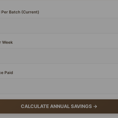
 Per Batch (Current)
r Week
ce Paid
CALCULATE ANNUAL SAVINGS →